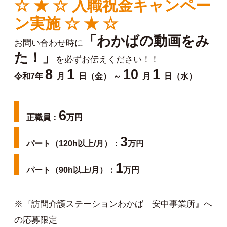
☆ ★ ☆ 入職祝金キャンペー
ン実施 ☆ ★ ☆
「わかばの動画をみ
お問い合わせ時に
た！」
を必ずお伝えください！！
8
1
10
1
令和7年
月
日（金） ～
月
日（水）
6
正職員：
万円
3
パート（120h以上/月）：
万円
1
パート（90h以上/月）：
万円
※『訪問介護ステーションわかば 安中事業所』へ
の応募限定