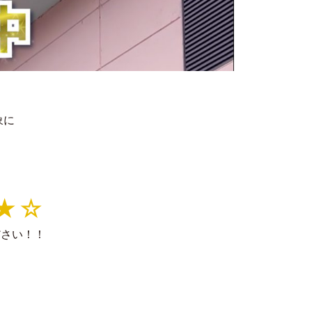
象に
★ ☆
ださい！！