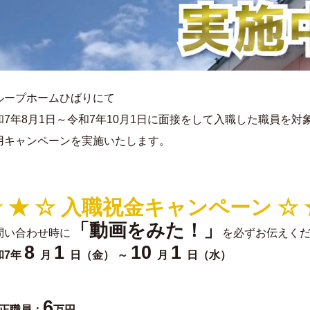
ループホームひばりにて
和7年8月1日～令和7年10月1日に面接をして入職した職員を対
用キャンペーンを実施いたします。
 ★ ☆ 入職祝金キャンペーン ☆ 
「動画をみた！」
問い合わせ時に
を必ずお伝えく
8
1
10
1
和7年
月
日（金） ～
月
日（水）
6
正職員：
万円