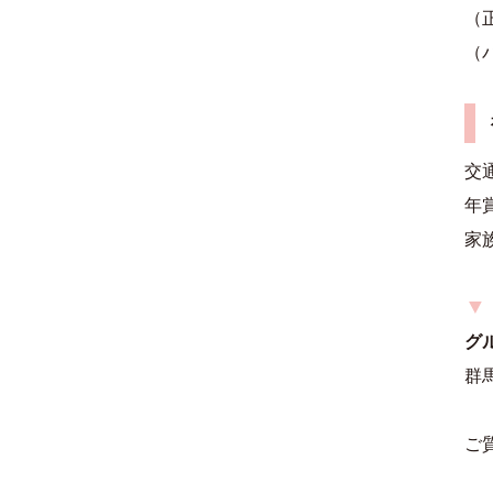
（
（
交
年
家
▼
グ
群馬
ご