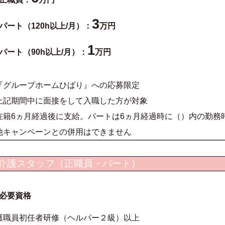
3
パート（120h以上/月）：
万円
1
パート（90h以上/月）：
万円
『グループホームひばり』への応募限定
上記期間中に面接をして入職した方が対象
在籍6ヵ月経過後に支給。パートは6ヵ月経過時に（）内の勤務
他キャンペーンとの併用はできません
介護スタッフ（正職員・パート）
必要資格
護職員初任者研修（ヘルパー２級）以上