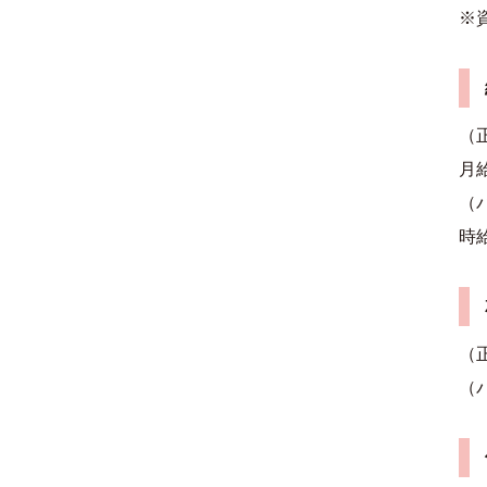
※
（
月給
（
時給
（正
（パ