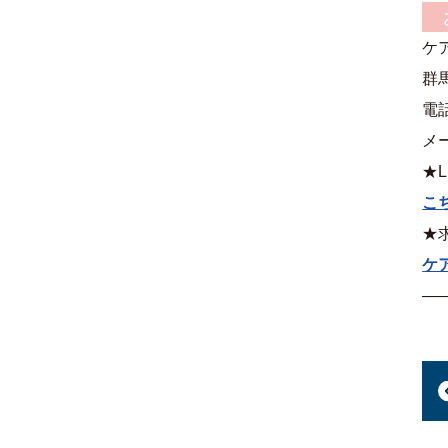
ケ
群
電話
メー
★L
こ
★
ケ
—