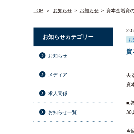
TOP
＞
お知らせ
>
お知らせ
>
資本金増資
20
お知らせカテゴリー
お
資
お知らせ
メディア
去
資
求人関係
■
お知らせ一覧
30
今