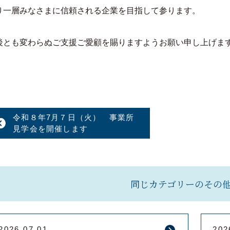
り一層みなさまに信頼される企業を目指して参ります。
後とも変わらぬご支援ご愛顧を賜りますようお願い申し上げま
令和８年7月７日（火） 事業所
見学会を開催します
同じカテゴリーのその
2026.07.01
202