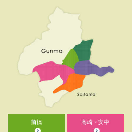
前橋
高崎・安中