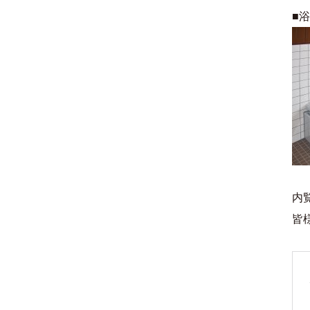
■
内
皆