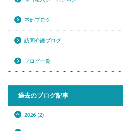
本部ブログ
訪問介護ブログ
ブログ一覧
過去のブログ記事
2026 (2)