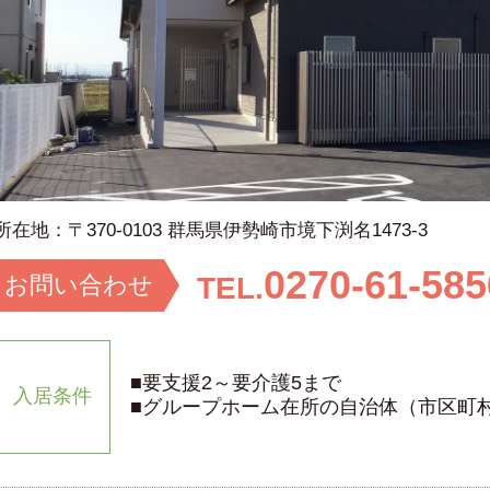
所在地：
〒370-0103 群馬県伊勢崎市境下渕名1473-3
0270-61-585
お問い
合わせ
TEL.
■要支援2～要介護5まで
入居条件
■グループホーム在所の自治体（市区町