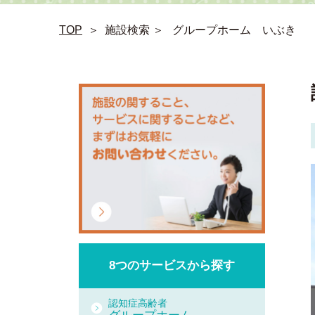
TOP
＞
施設検索 ＞
グループホーム いぶき
8つの
サービスから
探す
認知症高齢者