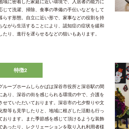
地域に密着した家庭に近い環境で、入居者の能力に
応じて洗濯、掃除、食事の準備の手伝いなどをして
暮らす形態。自立に近い形で、家事などの役割を持
ちながら生活することにより、認知症の症状を緩和
したり、進行を遅らせるなどの狙いもあります。
特徴2
グループホームしらかばは深谷市役所と深谷駅の間
にあり、深谷の街を感じられる環境の中で、介護を
させていただいております。深谷市の七夕祭りや文
化祭等も見学したりと、地域に根ざした活動も行っ
ております。また季節感を感じて頂けるような装飾
であったり、レクリェーションを取り入れ利用者様