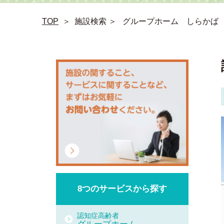
TOP
＞
施設検索 ＞
グループホーム しらかば
8つの
サービスから
探す
認知症高齢者