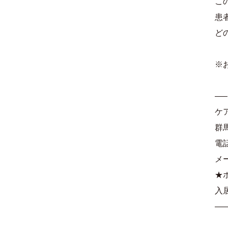
こ
患
ど
※
—
ケ
群
電話
メ
★
入
—