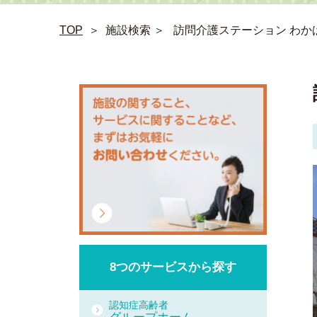
TOP
＞
施設検索 ＞
訪問介護ステーション わか
8つの
サービスから
探す
認知症高齢者