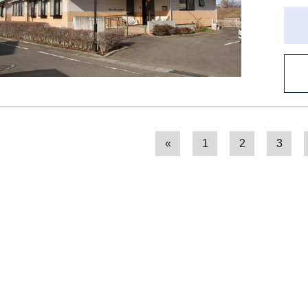
«
1
2
3