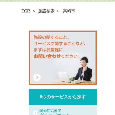
TOP
＞
施設検索 ＞
高崎市
8つの
サービスから
探す
認知症高齢者