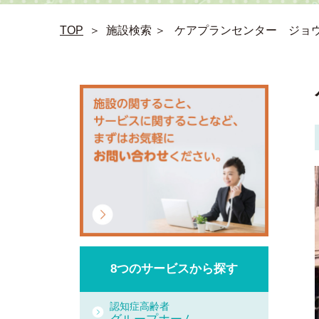
TOP
＞
施設検索 ＞
ケアプランセンター ジョ
8つの
サービスから
探す
認知症高齢者