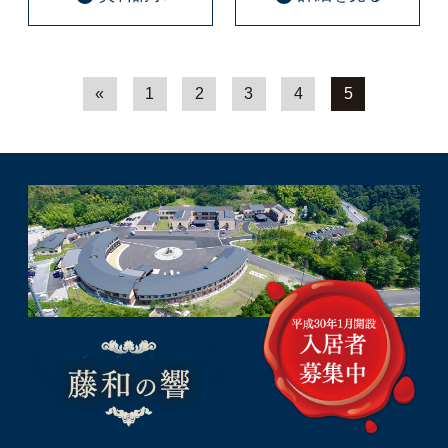
«
1
2
3
4
5