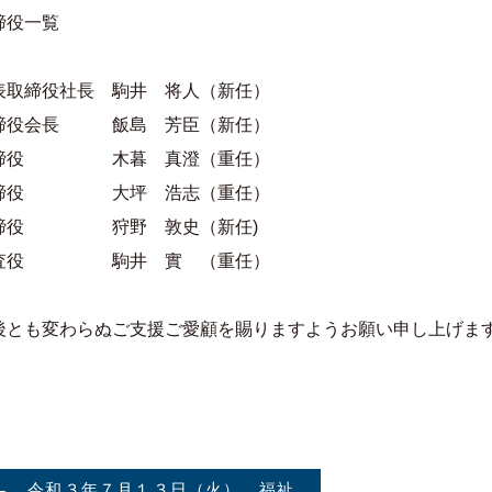
締役一覧
表取締役社長 駒井 将人（新任）
締役会長 飯島 芳臣（新任）
締役 木暮 真澄（重任）
締役 大坪 浩志（重任）
締役 狩野 敦史（新任)
査役 駒井 實 （重任）
後とも変わらぬご支援ご愛顧を賜りますようお願い申し上げま
令和３年７月１３日（火） 福祉