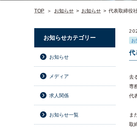
TOP
＞
お知らせ
>
お知らせ
>
代表取締役
20
お知らせカテゴリー
お
代
お知らせ
メディア
去
専
求人関係
代
お知らせ一覧
ま
取