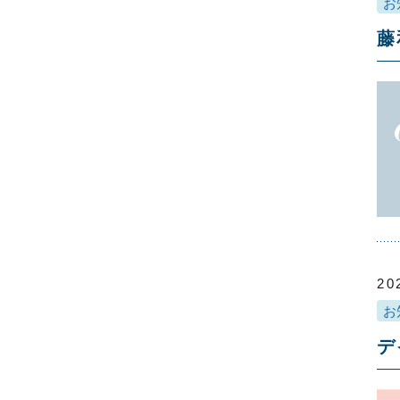
お
藤
20
お
デ