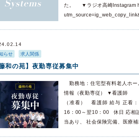
た。 ▼ラジオ高崎Instagram https:
utm_source=ig_web_copy_li
24.02.14
知らせ
求人関係
藤和の苑】夜勤専従募集中
勤務地：住宅型有料老人ホーム藤
情報（夜勤専従） ▼看護師 
（准看） 看護師 給与 正看：30
16：00～翌10：00 休日 
当あり、 社会保険完備、医療
介…