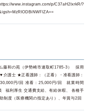
//www.instagram.com/p/C37aH2lxrkR/?
nk&igsh=MzRlODBiNWFlZA==
和の苑（伊勢崎市連取町1785-3） 採用
▼介護士 ★正看護師：（正看）・准看護師：
,000円/回 准看：25,000円/回 就業時間
応相談 福利厚生 交通費支給、有給休暇、 各種手
補助制度（医療機関の指定あり）、年賞与2回