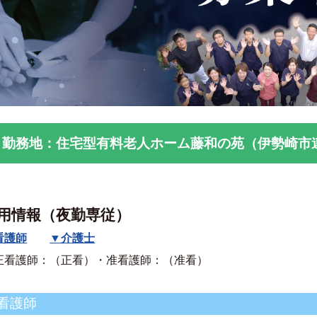
勤務地：住宅型有料老人ホーム藤和の苑（伊勢崎市連取
用情報（夜勤専従）
看護師
▼介護士
正看護師：（正看）・准看護師：（准看）
看護師