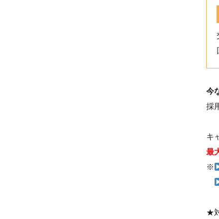
今
採
キ
最
※
★