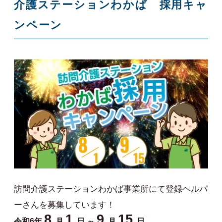
介護ステーションわかば 採用キャ
ンペーン
訪問介護ステーションわかば事業所にて登録ヘルパ
ーさんを募集しています！
8
1
9
15
令和6年
月
日 ～
月
日