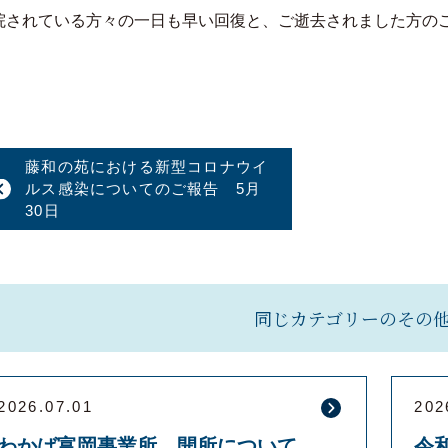
院されている方々の一日も早い回復と、ご逝去されました方の
藤和の苑における新型コロナウイ
ルス感染についてのご報告 5月
30日
同じカテゴリーのその
2026.07.01
202
わかば富岡事業所 開所について