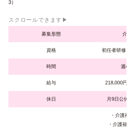
3）
募集形態
介護
資格
初任者研修（ヘ
時間
週40
給与
218,000円
休日
月9日公休（
・介護福祉士
・介護福祉
15