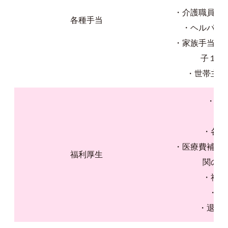
・介護職員基礎研
各種手当
・ヘルパー１級
・家族手当 配偶
子１人 
・世帯主手当
・交
・有
・各種
・医療費補助
福利厚生
関の指
・社会
・賞
・退職