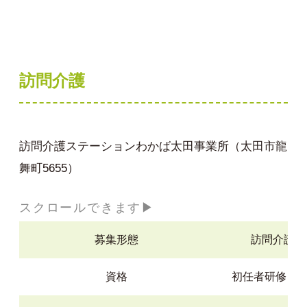
訪問介護
訪問介護ステーションわかば太田事業所（太田市龍
舞町5655）
募集形態
訪問介護 
資格
初任者研修（ヘ