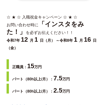
☆ ★ ☆ 入職祝金キャンペーン ☆ ★ ☆
「インスタをみ
お問い合わせ時に
た！」
を必ずお伝えください！！
12
1
1
16
令和7年
月
日（月） ～令和8年
月
日
（金）
15
正職員：
万円
7.5
パート（80h以上/月）：
万円
2.5
パート（80h以上/月）：
万円