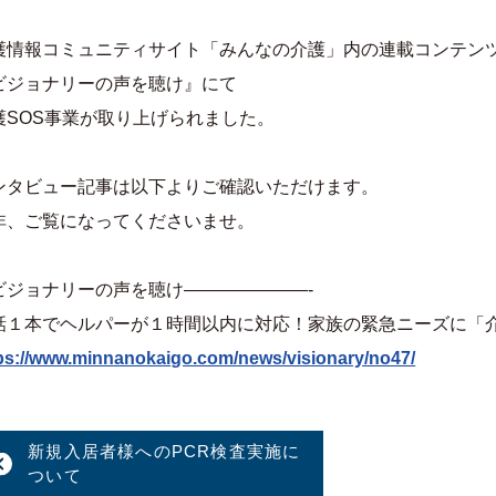
護情報コミュニティサイト「みんなの介護」内の連載コンテン
ビジョナリーの声を聴け』にて
護SOS事業が取り上げられました。
ンタビュー記事は以下よりご確認いただけます。
非、ご覧になってくださいませ。
ビジョナリーの声を聴け———————-
話１本でヘルパーが１時間以内に対応！家族の緊急ニーズに「介
ps://www.minnanokaigo.com/news/visionary/no47/
新規入居者様へのPCR検査実施に
ついて