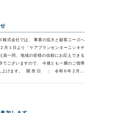
らせ
ズ株式会社では、 事業の拡大と顧客ニーズへ
年２月１日より「ケアプランセンターニシキチ
社員一同、地域の皆様の信頼にお応えできる
存でございますので、 今後とも一層のご指導
上げます。 開 所 日 ： 令和６年２月…
に参加します