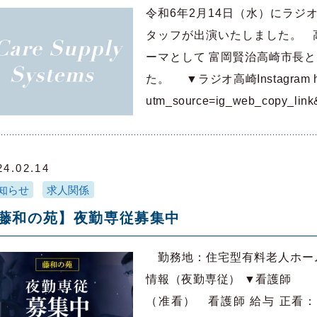
令和6年2月14日（水）にラジオ
タッフが出演いたしました。 
ーマとして 富岡賢治高崎市長
た。 ▼ラジオ高崎Instagram https:
utm_source=ig_web_copy_li
24.02.14
知らせ
求人関係
藤和の苑】夜勤専従募集中
勤務地：住宅型有料老人ホーム藤
情報（夜勤専従） ▼看護師 
（准看） 看護師 給与 正看：30