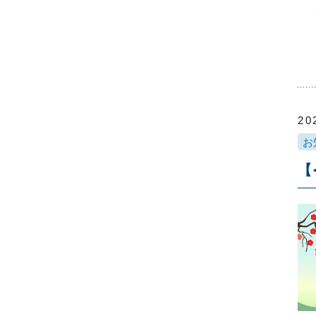
20
お
【