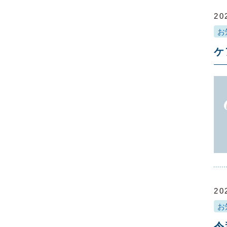
20
お
ケ
20
お
令