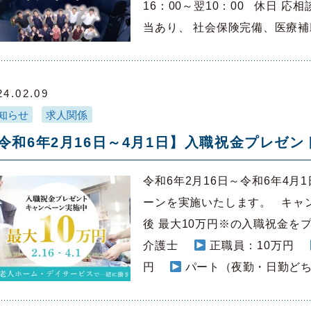
16：00～翌10：00 休日 
当あり、 社会保険完備、医療
介…
24.02.09
知らせ
求人関係
令和6年2月16日～4月1日】入職祝金プレゼ
令和6年2月16日～令和6年4
ーンを実施いたします。 キャ
後 最大10万円※の入職祝金を
介護士
正職員：10万円
円
パート（夜勤・日勤どち