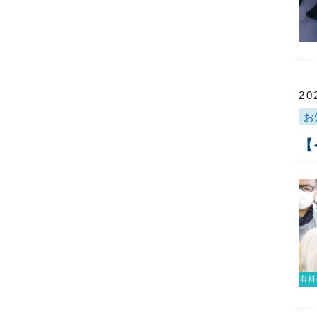
20
お
【