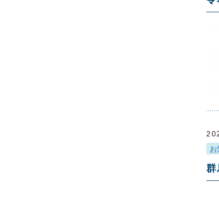
20
お
群