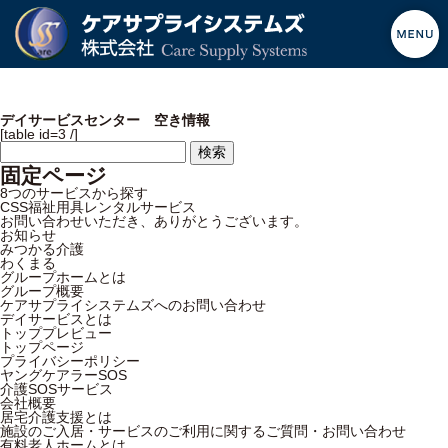
デイサービスセンター 空き情報
[table id=3 /]
検
索:
固定ページ
8つのサービスから探す
CSS福祉用具レンタルサービス
お問い合わせいただき、ありがとうございます。
お知らせ
みつかる介護
わくまる
グループホームとは
グループ概要
ケアサプライシステムズへのお問い合わせ
デイサービスとは
トッププレビュー
トップページ
プライバシーポリシー
ヤングケアラーSOS
介護SOSサービス
会社概要
居宅介護支援とは
施設のご入居・サービスのご利用に関するご質問・お問い合わせ
有料老人ホームとは