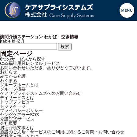
訪問介護ステーション わかば 空き情報
[table id=2 /]
検
索:
固定ページ
8つのサービスから探す
CSS福祉用具レンタルサービス
お問い合わせいただき、ありがとうございます。
お知らせ
みつかる介護
わくまる
グループホームとは
グループ概要
ケアサプライシステムズへのお問い合わせ
デイサービスとは
トッププレビュー
トップページ
プライバシーポリシー
ヤングケアラーSOS
介護SOSサービス
会社概要
居宅介護支援とは
施設のご入居・サービスのご利用に関するご質問・お問い合わせ
有料老人ホームとは